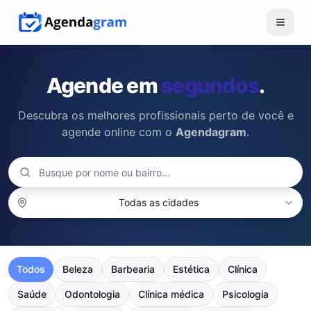
Agende em
segundos
.
Descubra os melhores profissionais perto de você e
agende online com o
Agendagram
.
Todas as cidades
Todos
Beleza
Barbearia
Estética
Clínica
Saúde
Odontologia
Clínica médica
Psicologia