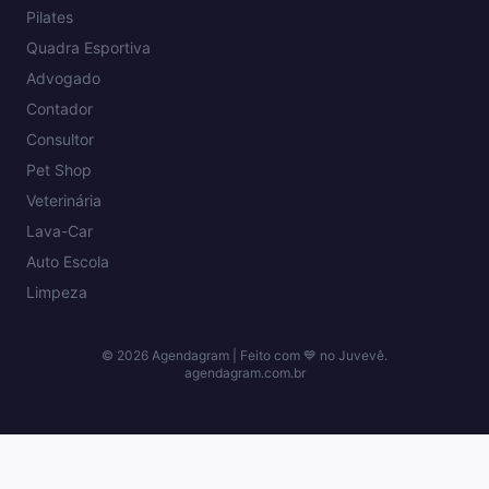
Pilates
Quadra Esportiva
Advogado
Contador
Consultor
Pet Shop
Veterinária
Lava-Car
Auto Escola
Limpeza
©
2026
Agendagram | Feito com 💙 no Juvevê.
agendagram.com.br